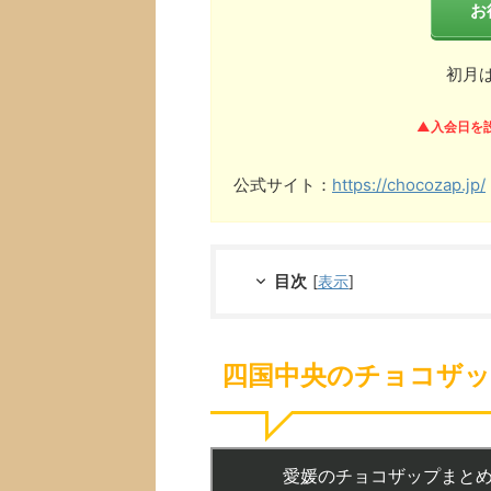
お
初月
▲入会日を
公式サイト：
https://chocozap.jp/
目次
[
表示
]
四国中央のチョコザップ(