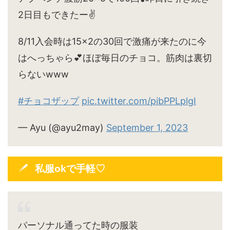
2日目もできたー✌️
8/11入会時は15×2の30回で激痛が来たのに今
はへっちゃら💕ほぼ毎日のチョコ。筋肉は裏切
らないwww
#チョコザップ
pic.twitter.com/pibPPLplgI
— Ayu (@ayu2may)
September 1, 2023
私服okで手軽♡
パーソナル通ってた時の服装