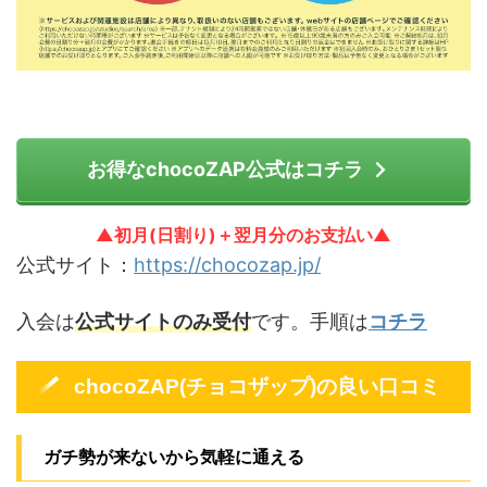
お得なchocoZAP公式はコチラ
▲初月(日割り)＋翌月分のお支払い▲
公式サイト：
https://chocozap.jp/
入会は
公式サイトのみ受付
です。手順は
コチラ
chocoZAP(チョコザップ)の良い口コミ
ガチ勢が来ないから気軽に通える