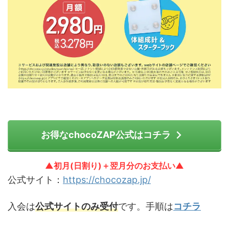
お得なchocoZAP公式はコチラ
▲初月(日割り)＋翌月分のお支払い▲
公式サイト：
https://chocozap.jp/
入会は
公式サイトのみ受付
です。手順は
コチラ