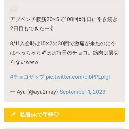
アブベンチ腹筋20×5で100回❣️昨日に引き続き
2日目もできたー✌️
8/11入会時は15×2の30回で激痛が来たのに今
はへっちゃら💕ほぼ毎日のチョコ。筋肉は裏切
らないwww
#チョコザップ
pic.twitter.com/pibPPLplgI
— Ayu (@ayu2may)
September 1, 2023
私服okで手軽♡