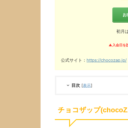
お
初月
▲入会日を
公式サイト：
https://chocozap.jp/
目次
[
表示
]
チョコザップ(choco