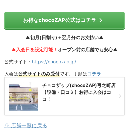
お得なchocoZAP公式はコチラ
▲初月(日割り)＋翌月分のお支払い▲
▲入会日を設定可能！
オープン前の店舗でも安心▲
公式サイト：
https://chocozap.jp/
入会は
公式サイトのみ受付
です。手順は
コチラ
チョコザップ(chocoZAP)弓之町店
【設備・口コミ】お得に入会はコ
コ！
⇧ 店舗一覧に戻る