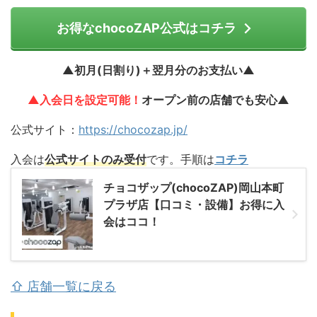
お得なchocoZAP公式はコチラ
▲初月(日割り)＋翌月分のお支払い▲
▲入会日を設定可能！
オープン前の店舗でも安心▲
公式サイト：
https://chocozap.jp/
入会は
公式サイトのみ受付
です。手順は
コチラ
チョコザップ(chocoZAP)岡山本町
プラザ店【口コミ・設備】お得に入
会はココ！
⇧ 店舗一覧に戻る