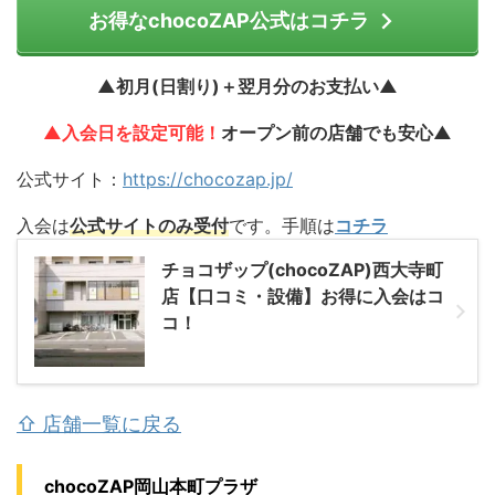
お得なchocoZAP公式はコチラ
▲初月(日割り)＋翌月分のお支払い▲
▲入会日を設定可能！
オープン前の店舗でも安心▲
公式サイト：
https://chocozap.jp/
入会は
公式サイトのみ受付
です。手順は
コチラ
チョコザップ(chocoZAP)西大寺町
店【口コミ・設備】お得に入会はコ
コ！
⇧ 店舗一覧に戻る
chocoZAP岡山本町プラザ