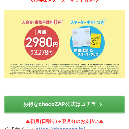
お得なchocoZAP公式はコチラ
▲初月(日割り)＋翌月分のお支払い▲