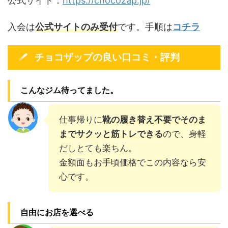
公式サイト：
https://chocozap.jp/
入会は
公式サイトのみ受付
です。手順は
コチラ
チョコザップの良い口コミ・評判
こんなジム待ってました。
仕事帰りに
靴の履き替え不要でそのま
までサクッと筋トレできる
ので、身軽
だしとても楽ちん。
金額面もお手頃価格でこの内容なら安
心です。
自由にお店を選べる