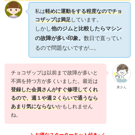
私は
軽めに運動をする程度なのでチョ
コザップは満足
しています。
しかし
他のジムと比較したらマシン
の故障が多い印象。
数日で直ってい
るので問題ないですが…。
チョコザップは以前まで故障が多いと
不満を持つ方が多くいました。最近は
東さん
登録した会員さんがすぐ修理してくれ
るので、週１や週２くらいで通うなら
あまり気にならない
かもしれません
ね。
＼お得なスターターキット付き♪／