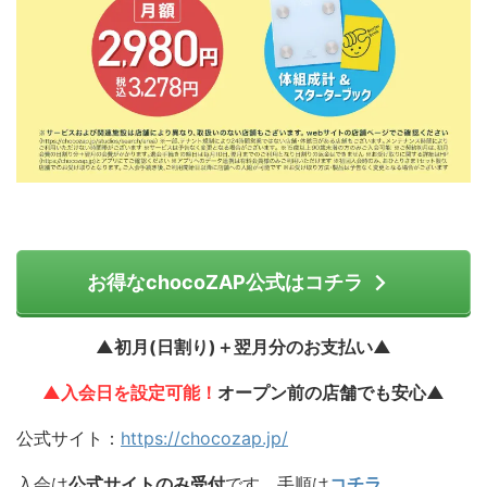
お得なchocoZAP公式はコチラ
▲初月(日割り)＋翌月分のお支払い▲
▲入会日を設定可能！
オープン前の店舗でも安心▲
公式サイト：
https://chocozap.jp/
入会は
公式サイトのみ受付
です。手順は
コチラ