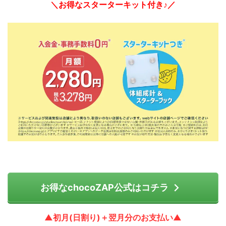
＼お得なスターターキット付き♪／
お得なchocoZAP公式はコチラ
▲初月(日割り)＋翌月分のお支払い▲