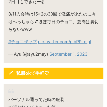
2日目もできたー✌️
8/11入会時は15×2の30回で激痛が来たのに今
はへっちゃら💕ほぼ毎日のチョコ。筋肉は裏切
らないwww
#チョコザップ
pic.twitter.com/pibPPLplgI
— Ayu (@ayu2may)
September 1, 2023
私服okで手軽♡
パーソナル通ってた時の服装