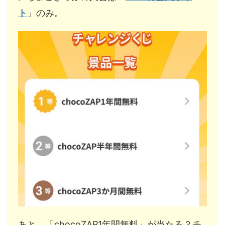
ト
」のみ。
あと、「chocoZAP1年間無料」が当たる？チ