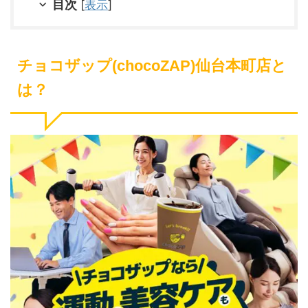
目次
[
表示
]
チョコザップ(chocoZAP)仙台本町店と
は？