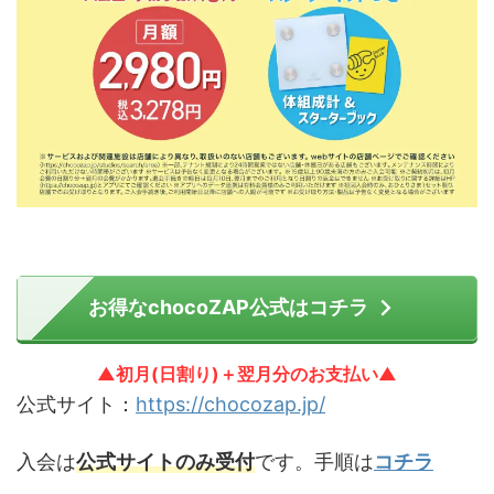
お得なchocoZAP公式はコチラ
▲初月(日割り)＋翌月分のお支払い▲
公式サイト：
https://chocozap.jp/
入会は
公式サイトのみ受付
です。手順は
コチラ