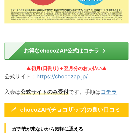
お得なchocoZAP公式はコチラ
▲初月(日割り)＋翌月分のお支払い▲
公式サイト：
https://chocozap.jp/
入会は
公式サイトのみ受付
です。手順は
コチラ
chocoZAP(チョコザップ)の良い口コミ
ガチ勢が来ないから気軽に通える