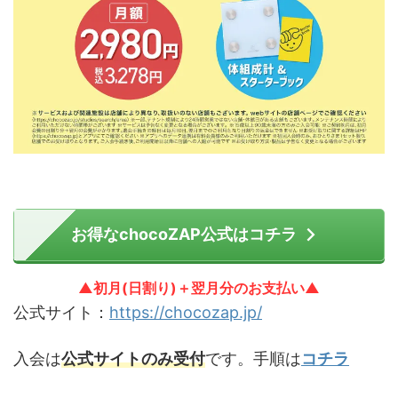
お得なchocoZAP公式はコチラ
▲初月(日割り)＋翌月分のお支払い▲
公式サイト：
https://chocozap.jp/
入会は
公式サイトのみ受付
です。手順は
コチラ