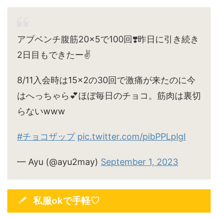
アブベンチ腹筋20×5で100回❣️昨日に引き続き
2日目もできたー✌️
8/11入会時は15×2の30回で激痛が来たのに今
はへっちゃら💕ほぼ毎日のチョコ。筋肉は裏切
らないwww
#チョコザップ
pic.twitter.com/pibPPLplgI
— Ayu (@ayu2may)
September 1, 2023
私服okで手軽♡