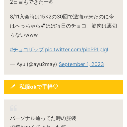
2日目もできたー✌️
8/11入会時は15×2の30回で激痛が来たのに今
はへっちゃら💕ほぼ毎日のチョコ。筋肉は裏切
らないwww
#チョコザップ
pic.twitter.com/pibPPLplgI
— Ayu (@ayu2may)
September 1, 2023
私服okで手軽♡
パーソナル通ってた時の服装