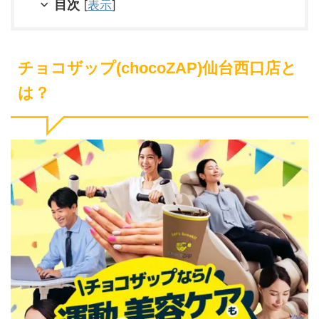
目次
[
表示
]
チョコザップ(chocoZAP)仙台西口店と
は？