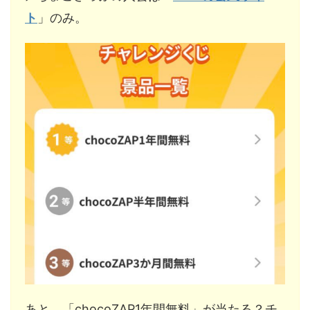
ト
」のみ。
あと、「chocoZAP1年間無料」が当たる？チ