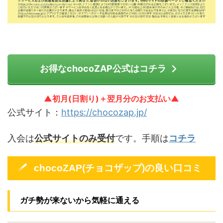
お得なchocoZAP公式はコチラ
▲初月(日割り)＋翌月分のお支払い▲
公式サイト：
https://chocozap.jp/
入会は
公式サイトのみ受付
です。手順は
コチラ
chocoZAP(チョコザップ)の良い口コミ
ガチ勢が来ないから気軽に通える