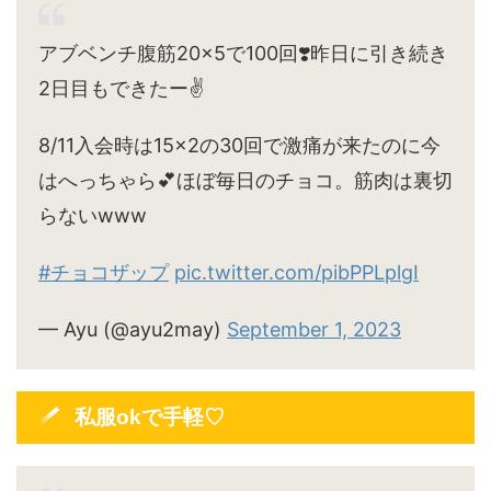
アブベンチ腹筋20×5で100回❣️昨日に引き続き
2日目もできたー✌️
8/11入会時は15×2の30回で激痛が来たのに今
はへっちゃら💕ほぼ毎日のチョコ。筋肉は裏切
らないwww
#チョコザップ
pic.twitter.com/pibPPLplgI
— Ayu (@ayu2may)
September 1, 2023
私服okで手軽♡