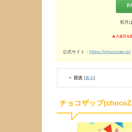
お
初月
▲入会日を
公式サイト：
https://chocozap.jp/
目次
[
表示
]
チョコザップ(choco