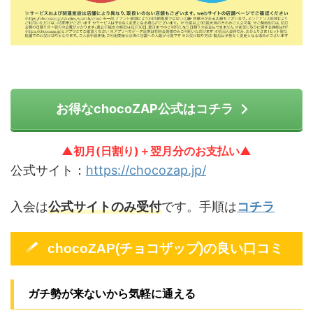
お得なchocoZAP公式はコチラ
▲初月(日割り)＋翌月分のお支払い▲
公式サイト：
https://chocozap.jp/
入会は
公式サイトのみ受付
です。手順は
コチラ
chocoZAP(チョコザップ)の良い口コミ
ガチ勢が来ないから気軽に通える