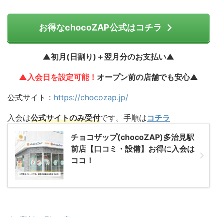
お得なchocoZAP公式はコチラ
▲初月(日割り)＋翌月分のお支払い▲
▲入会日を設定可能！
オープン前の店舗でも安心▲
公式サイト：
https://chocozap.jp/
入会は
公式サイトのみ受付
です。手順は
コチラ
チョコザップ(chocoZAP)多治見駅
前店【口コミ・設備】お得に入会は
ココ！