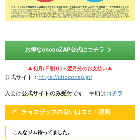
お得なchocoZAP公式はコチラ
▲初月(日割り)＋翌月分のお支払い▲
公式サイト：
https://chocozap.jp/
入会は
公式サイトのみ受付
です。手順は
コチラ
チョコザップの良い口コミ・評判
こんなジム待ってました。