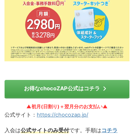
お得なchocoZAP公式はコチラ
▲初月(日割り)＋翌月分のお支払い▲
公式サイト：
https://chocozap.jp/
入会は
公式サイトのみ受付
です。手順は
コチラ