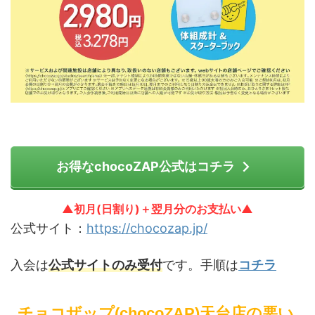
お得なchocoZAP公式はコチラ
▲初月(日割り)＋翌月分のお支払い▲
公式サイト：
https://chocozap.jp/
入会は
公式サイトのみ受付
です。手順は
コチラ
チョコザップ(chocoZAP)天台店の悪い