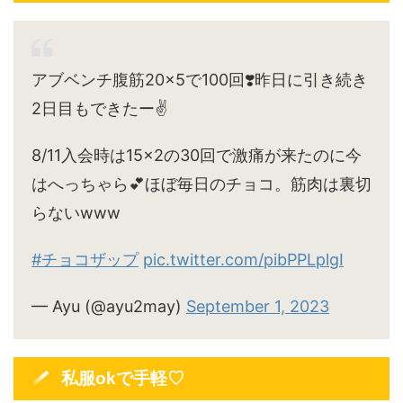
アブベンチ腹筋20×5で100回❣️昨日に引き続き
2日目もできたー✌️
8/11入会時は15×2の30回で激痛が来たのに今
はへっちゃら💕ほぼ毎日のチョコ。筋肉は裏切
らないwww
#チョコザップ
pic.twitter.com/pibPPLplgI
— Ayu (@ayu2may)
September 1, 2023
私服okで手軽♡