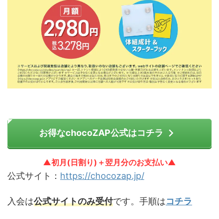
お得なchocoZAP公式はコチラ
▲初月(日割り)＋翌月分のお支払い▲
公式サイト：
https://chocozap.jp/
入会は
公式サイトのみ受付
です。手順は
コチラ