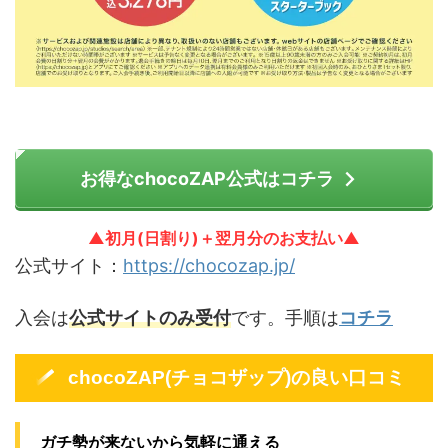
お得なchocoZAP公式はコチラ
▲初月(日割り)＋翌月分のお支払い▲
公式サイト：
https://chocozap.jp/
入会は
公式サイトのみ受付
です。手順は
コチラ
chocoZAP(チョコザップ)の良い口コミ
ガチ勢が来ないから気軽に通える