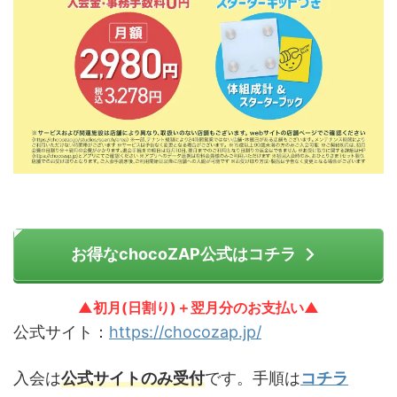
お得なchocoZAP公式はコチラ
▲初月(日割り)＋翌月分のお支払い▲
公式サイト：
https://chocozap.jp/
入会は
公式サイトのみ受付
です。手順は
コチラ