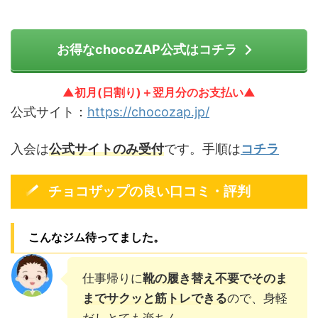
お得なchocoZAP公式はコチラ
▲初月(日割り)＋翌月分のお支払い▲
公式サイト：
https://chocozap.jp/
入会は
公式サイトのみ受付
です。手順は
コチラ
チョコザップの良い口コミ・評判
こんなジム待ってました。
仕事帰りに
靴の履き替え不要でそのま
までサクッと筋トレできる
ので、身軽
だしとても楽ちん。