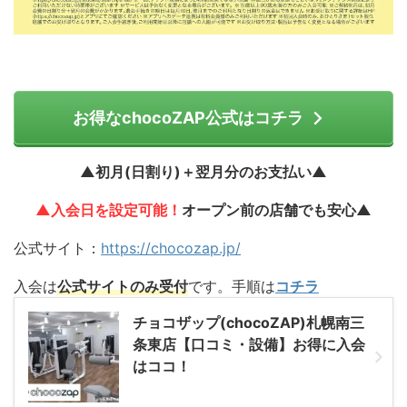
お得なchocoZAP公式はコチラ
▲初月(日割り)＋翌月分のお支払い▲
▲入会日を設定可能！
オープン前の店舗でも安心▲
公式サイト：
https://chocozap.jp/
入会は
公式サイトのみ受付
です。手順は
コチラ
チョコザップ(chocoZAP)札幌南三
条東店【口コミ・設備】お得に入会
はココ！