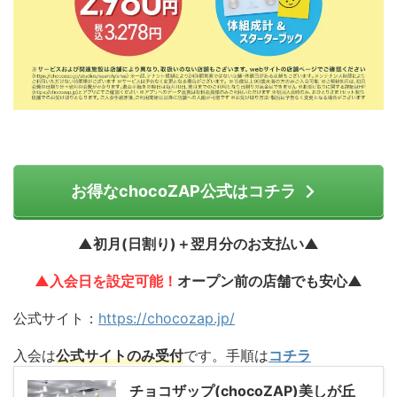
お得なchocoZAP公式はコチラ
▲初月(日割り)＋翌月分のお支払い▲
▲入会日を設定可能！
オープン前の店舗でも安心▲
公式サイト：
https://chocozap.jp/
入会は
公式サイトのみ受付
です。手順は
コチラ
チョコザップ(chocoZAP)美しが丘