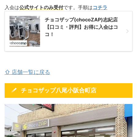
入会は
公式サイトのみ受付
です。手順は
コチラ
チョコザップ(chocoZAP)志紀店
【口コミ・評判】お得に入会はコ
コ！
⇧ 店舗一覧に戻る
チョコザップ八尾小阪合町店