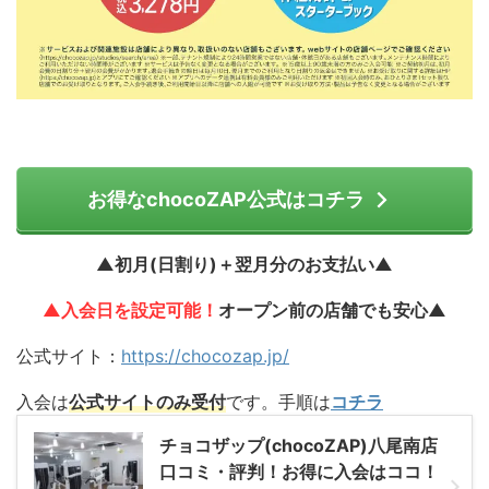
お得なchocoZAP公式はコチラ
▲初月(日割り)＋翌月分のお支払い▲
▲入会日を設定可能！
オープン前の店舗でも安心▲
公式サイト：
https://chocozap.jp/
入会は
公式サイトのみ受付
です。手順は
コチラ
チョコザップ(chocoZAP)八尾南店
口コミ・評判！お得に入会はココ！