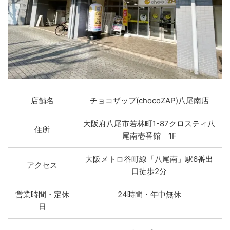
店舗名
チョコザップ(chocoZAP)八尾南店
大阪府八尾市若林町1-87クロスティ八
住所
尾南壱番館 1F
大阪メトロ谷町線「八尾南」駅6番出
アクセス
口徒歩2分
営業時間・定休
24時間・年中無休
日