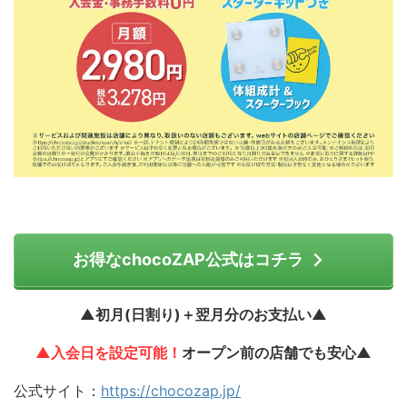
お得なchocoZAP公式はコチラ
▲初月(日割り)＋翌月分のお支払い▲
▲入会日を設定可能！
オープン前の店舗でも安心▲
公式サイト：
https://chocozap.jp/