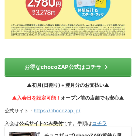
お得なchocoZAP公式はコチラ
▲初月(日割り)＋翌月分のお支払い▲
▲入会日を設定可能！
オープン前の店舗でも安心▲
公式サイト：
https://chocozap.jp/
入会は
公式サイトのみ受付
です。手順は
コチラ
チョコザップ(chocoZAP)近鉄八尾