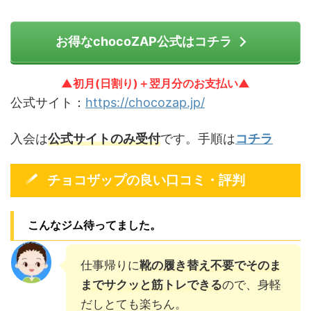
お得なchocoZAP公式はコチラ
▲初月(日割り)＋翌月分のお支払い▲
公式サイト：
https://chocozap.jp/
入会は
公式サイトのみ受付
です。手順は
コチラ
チョコザップの良い口コミ・評判
こんなジム待ってました。
仕事帰りに
靴の履き替え不要でそのま
までサクッと筋トレできる
ので、身軽
だしとても楽ちん。