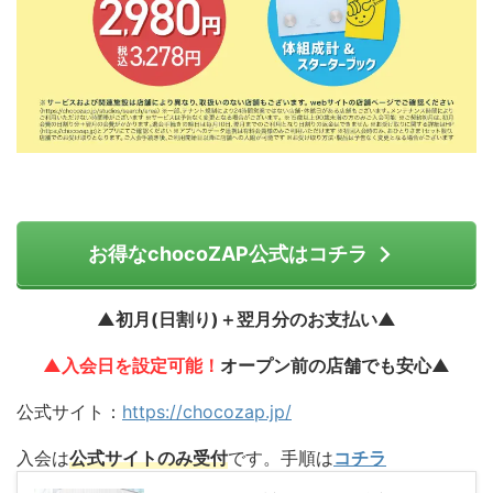
お得なchocoZAP公式はコチラ
▲初月(日割り)＋翌月分のお支払い▲
▲入会日を設定可能！
オープン前の店舗でも安心▲
公式サイト：
https://chocozap.jp/
入会は
公式サイトのみ受付
です。手順は
コチラ