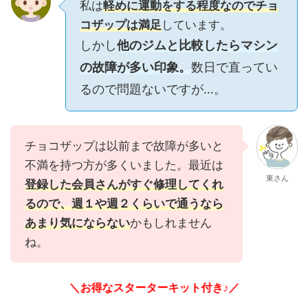
私は
軽めに運動をする程度なのでチョ
コザップは満足
しています。
しかし
他のジムと比較したらマシン
の故障が多い印象。
数日で直ってい
るので問題ないですが…。
チョコザップは以前まで故障が多いと
不満を持つ方が多くいました。最近は
東さん
登録した会員さんがすぐ修理してくれ
るので、週１や週２くらいで通うなら
あまり気にならない
かもしれません
ね。
＼お得なスターターキット付き♪／