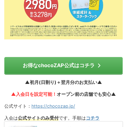
お得なchocoZAP公式はコチラ
▲初月(日割り)＋翌月分のお支払い▲
▲入会日を設定可能！
オープン前の店舗でも安心▲
公式サイト：
https://chocozap.jp/
入会は
公式サイトのみ受付
です。手順は
コチラ