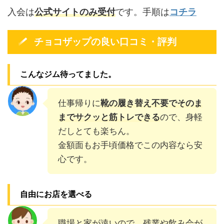
入会は
公式サイトのみ受付
です。手順は
コチラ
チョコザップの良い口コミ・評判
こんなジム待ってました。
仕事帰りに
靴の履き替え不要でそのま
までサクッと筋トレできる
ので、身軽
だしとても楽ちん。
金額面もお手頃価格でこの内容なら安
心です。
自由にお店を選べる
職場と家が遠いので、残業や飲み会が