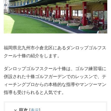
福岡県
北九州市
小倉北区
にあるダンロップゴルフス
クール十條の紹介をします。
ダンロップゴルフスクール十條は、ゴルフ練習場に
併設された十條ゴルフガーデンでのレッスンで、テ
ィーチングプロからの本格的な指導やマンツーマン
指導も受けられると人気です。
目次
[
表示
]