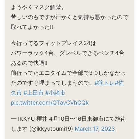
ようやくマスク解禁。
苦しいのもですが汗かくと気持ち悪かったので
取れてよかった‼︎
今行ってるフィットプレイス24は
パワーラック4台、ダンベルできるベンチ4台
あるので快適‼︎
前行ってたエニタイムで全部で3つしかなかっ
たのですぐ埋まってしまうので。
#筋トレ
#佐
久市
#上田市
#小諸市
pic.twitter.com/QTavCVhCQk
— IKKYU 櫻井 4月10日〜16日東御市にて施術
します (@ikkyutoumi19)
March 17, 2023