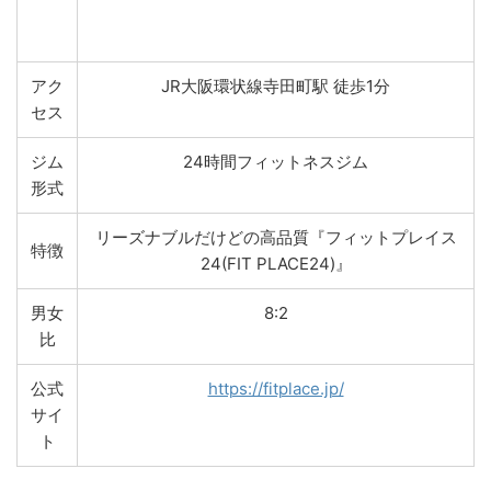
アク
JR大阪環状線寺田町駅 徒歩1分
セス
ジム
24時間フィットネスジム
形式
リーズナブルだけどの高品質『フィットプレイス
特徴
24(FIT PLACE24)』
男女
8:2
比
公式
https://fitplace.jp/
サイ
ト