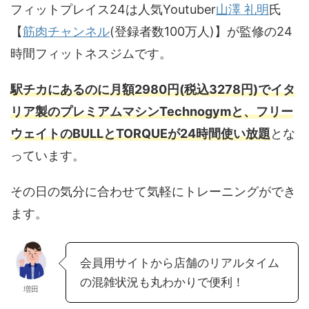
フィットプレイス24は人気Youtuber
山澤 礼明
氏
【
筋肉チャンネル
(登録者数100万人)】が監修の24
時間フィットネスジムです。
駅チカにあるのに月額2980円(税込3278円)でイタ
リア製のプレミアムマシンTechnogymと、フリー
ウェイトのBULLとTORQUEが24時間使い放題
とな
っています。
その日の気分に合わせて気軽にトレーニングができ
ます。
会員用サイトから店舗のリアルタイム
の混雑状況も丸わかりで便利！
増田