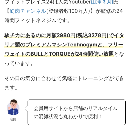
フィットプレイス24は人気Youtuber
山澤 礼明
氏
【
筋肉チャンネル
(登録者数100万人)】が監修の24
時間フィットネスジムです。
駅チカにあるのに月額2980円(税込3278円)でイタ
リア製のプレミアムマシンTechnogymと、フリー
ウェイトのBULLとTORQUEが24時間使い放題
とな
っています。
その日の気分に合わせて気軽にトレーニングができ
ます。
会員用サイトから店舗のリアルタイム
の混雑状況も丸わかりで便利！
増田