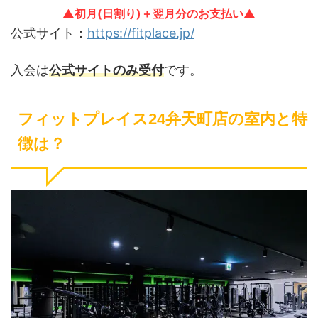
▲初月(日割り)＋翌月分のお支払い▲
公式サイト：
https://fitplace.jp/
入会は
公式サイトのみ受付
です。
フィットプレイス24弁天町店の室内と特
徴は？