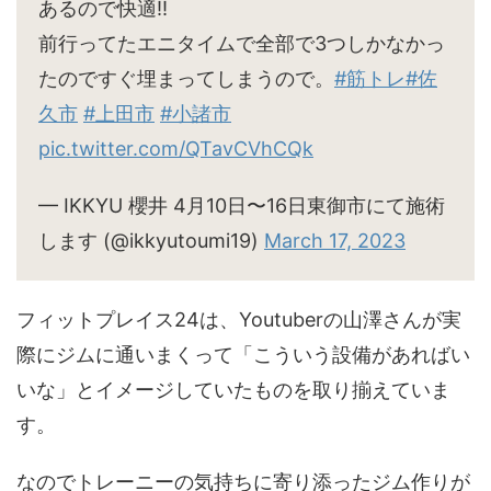
あるので快適‼︎
前行ってたエニタイムで全部で3つしかなかっ
たのですぐ埋まってしまうので。
#筋トレ
#佐
久市
#上田市
#小諸市
pic.twitter.com/QTavCVhCQk
— IKKYU 櫻井 4月10日〜16日東御市にて施術
します (@ikkyutoumi19)
March 17, 2023
フィットプレイス24は、Youtuberの山澤さんが実
際にジムに通いまくって「こういう設備があればい
いな」とイメージしていたものを取り揃えていま
す。
なのでトレーニーの気持ちに寄り添ったジム作りが