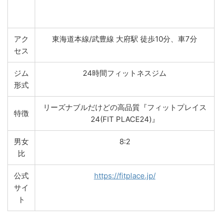
アク
東海道本線/武豊線 大府駅 徒歩10分、車7分
セス
ジム
24時間フィットネスジム
形式
リーズナブルだけどの高品質『フィットプレイス
特徴
24(FIT PLACE24)』
男女
8:2
比
公式
https://fitplace.jp/
サイ
ト