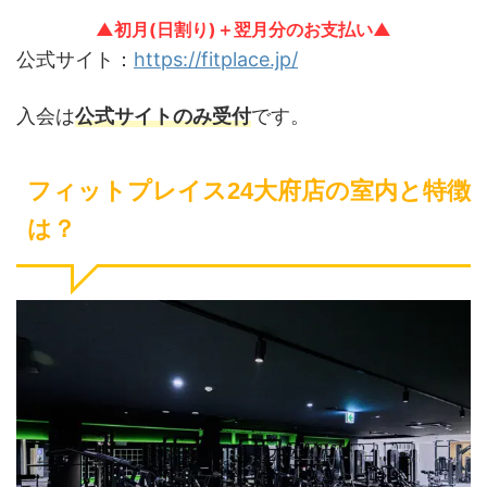
▲初月(日割り)＋翌月分のお支払い▲
公式サイト：
https://fitplace.jp/
入会は
公式サイトのみ受付
です。
フィットプレイス24大府店の室内と特徴
は？