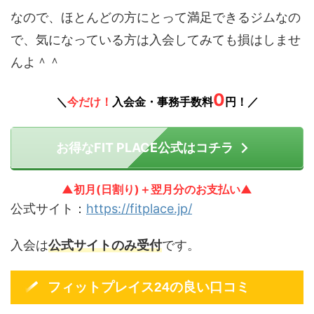
なので、ほとんどの方にとって満足できるジムなの
で、気になっている方は入会してみても損はしませ
んよ＾＾
0
＼
今だけ！
入会金・事務手数料
円！／
お得なFIT PLACE公式はコチラ
▲初月(日割り)＋翌月分のお支払い▲
公式サイト：
https://fitplace.jp/
入会は
公式サイトのみ受付
です。
フィットプレイス24の良い口コミ