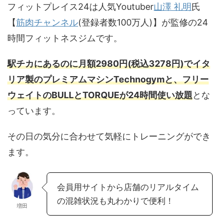
フィットプレイス24は人気Youtuber
山澤 礼明
氏
【
筋肉チャンネル
(登録者数100万人)】が監修の24
時間フィットネスジムです。
駅チカにあるのに月額2980円(税込3278円)でイタ
リア製のプレミアムマシンTechnogymと、フリー
ウェイトのBULLとTORQUEが24時間使い放題
とな
っています。
その日の気分に合わせて気軽にトレーニングができ
ます。
会員用サイトから店舗のリアルタイム
の混雑状況も丸わかりで便利！
増田