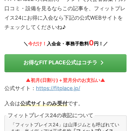
口コミ・設備を見るならこの記事を、フィットプレ
イス24にお得に入会なら下記の公式WEBサイトを
チェックしてくださいね♪
0
＼
今だけ！
入会金・事務手数料
円！／
お得なFIT PLACE公式はコチラ
▲初月(日割り)＋翌月分のお支払い▲
公式サイト：
https://fitplace.jp/
入会は
公式サイトのみ受付
です。
フィットプレイス24の表記について
「フィットプレイス24」は山澤ジムとも呼ばれてい
ます。当メディアは正式名称
「フィットプレイス