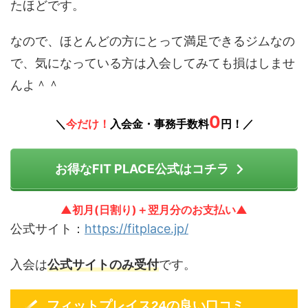
たほどです。
なので、ほとんどの方にとって満足できるジムなの
で、気になっている方は入会してみても損はしませ
んよ＾＾
0
＼
今だけ！
入会金・事務手数料
円！／
お得なFIT PLACE公式はコチラ
▲初月(日割り)＋翌月分のお支払い▲
公式サイト：
https://fitplace.jp/
入会は
公式サイトのみ受付
です。
フィットプレイス24の良い口コミ