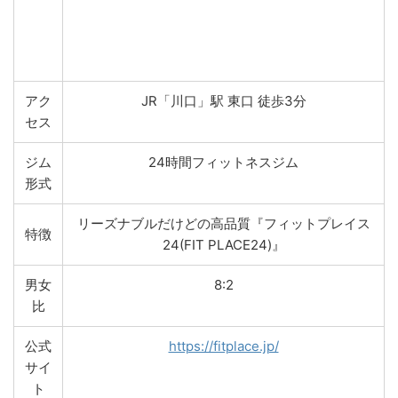
アク
JR「川口」駅 東口 徒歩3分
セス
ジム
24時間フィットネスジム
形式
リーズナブルだけどの高品質『フィットプレイス
特徴
24(FIT PLACE24)』
男女
8:2
比
公式
https://fitplace.jp/
サイ
ト