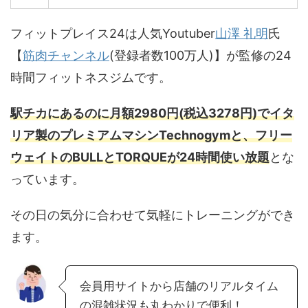
フィットプレイス24は人気Youtuber
山澤 礼明
氏
【
筋肉チャンネル
(登録者数100万人)】が監修の24
時間フィットネスジムです。
駅チカにあるのに月額2980円(税込3278円)でイタ
リア製のプレミアムマシンTechnogymと、フリー
ウェイトのBULLとTORQUEが24時間使い放題
とな
っています。
その日の気分に合わせて気軽にトレーニングができ
ます。
会員用サイトから店舗のリアルタイム
の混雑状況も丸わかりで便利！