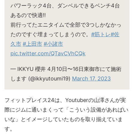
パワーラック4台、ダンベルできるベンチ4台
あるので快適‼︎
前行ってたエニタイムで全部で3つしかなかっ
たのですぐ埋まってしまうので。
#筋トレ
#佐
久市
#上田市
#小諸市
pic.twitter.com/QTavCVhCQk
— IKKYU 櫻井 4月10日〜16日東御市にて施術
します (@ikkyutoumi19)
March 17, 2023
フィットプレイス24は、Youtuberの山澤さんが実
際にジムに通いまくって「こういう設備があればい
いな」とイメージしていたものを取り揃えていま
す。