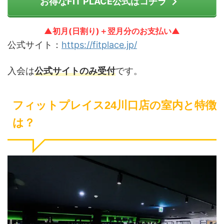
お得なFIT PLACE公式はコチラ
▲初月(日割り)＋翌月分のお支払い▲
公式サイト：
https://fitplace.jp/
入会は
公式サイトのみ受付
です。
フィットプレイス24川口店の室内と特徴
は？