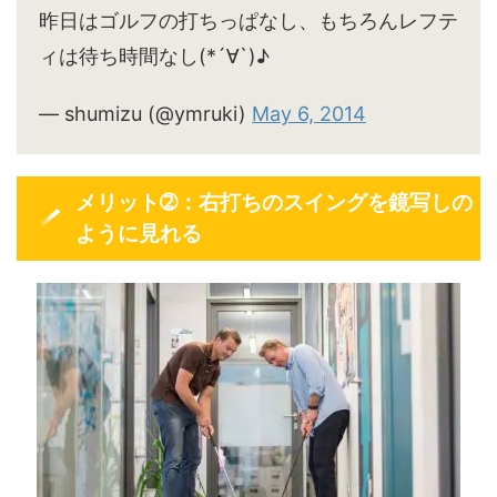
昨日はゴルフの打ちっぱなし、もちろんレフテ
ィは待ち時間なし(*´∀`)♪
— shumizu (@ymruki)
May 6, 2014
メリット➁：右打ちのスイングを鏡写しの
ように見れる