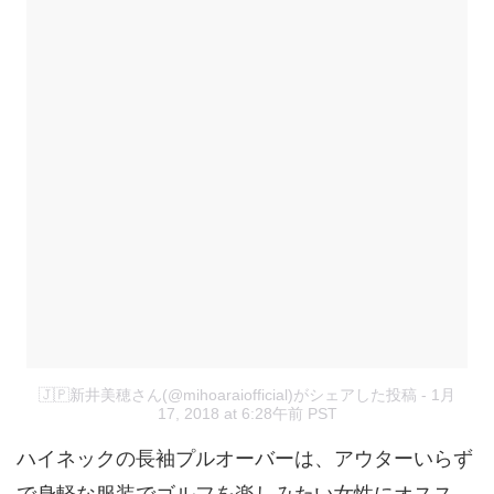
🇯🇵新井美穂さん(@mihoaraiofficial)がシェアした投稿
- 1月
17, 2018 at 6:28午前 PST
ハイネックの長袖プルオーバーは、アウターいらず
で身軽な服装でゴルフを楽しみたい女性にオスス