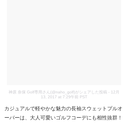
神原 奈保 Golf専用さん(@naho_golf)がシェアした投稿
- 12月
13, 2017 at 7:29午前 PST
カジュアルで軽やかな魅力の長袖スウェットプルオ
ーバーは、大人可愛いゴルフコーデにも相性抜群！