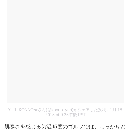
YURI KONNO💋さん(@konno_yuri)がシェアした投稿
- 1月 18,
2018 at 9:25午後 PST
肌寒さを感じる気温15度のゴルフでは、しっかりと