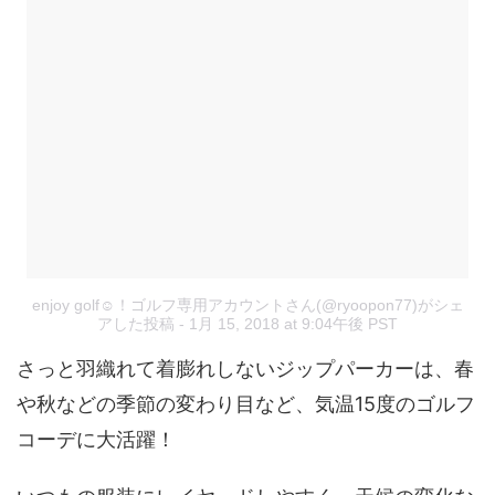
enjoy golf☺︎！ゴルフ専用アカウントさん(@ryoopon77)がシェ
アした投稿
- 1月 15, 2018 at 9:04午後 PST
さっと羽織れて着膨れしないジップパーカーは、春
や秋などの季節の変わり目など、気温15度のゴルフ
コーデに大活躍！