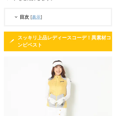
目次
[
表示
]
スッキリ上品レディースコーデ！異素材コ
ンビベスト