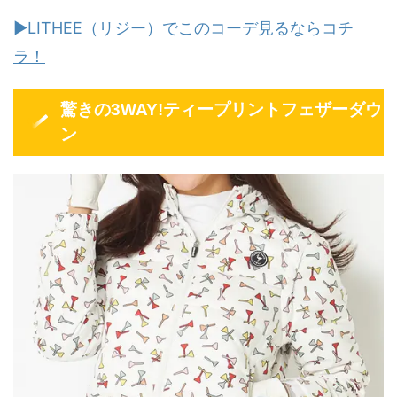
▶LITHEE（リジー）でこのコーデ見るならコチ
ラ！
驚きの3WAY!ティープリントフェザーダウ
ン