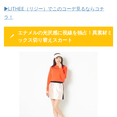
▶LITHEE（リジー）でこのコーデ見るならコチ
ラ！
エナメルの光沢感に視線を独占！異素材ミ
ックス切り替えスカート