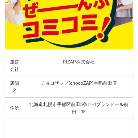
運営
RIZAP株式会社
会社
店舗
チョコザップ(chocoZAP)手稲前田店
名
北海道札幌市手稲区前田5条11-1ブランドール前
住所
田 1F