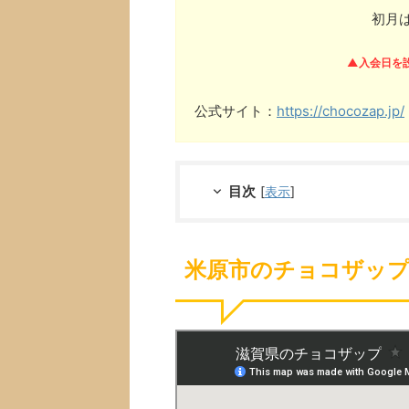
初月
▲入会日を
公式サイト：
https://chocozap.jp/
目次
[
表示
]
米原市のチョコザップ(c