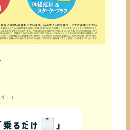
に
ます！！