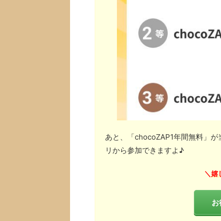
あと、「chocoZAP1年間無料
リから参加できますよ♪
嬉
＼
お