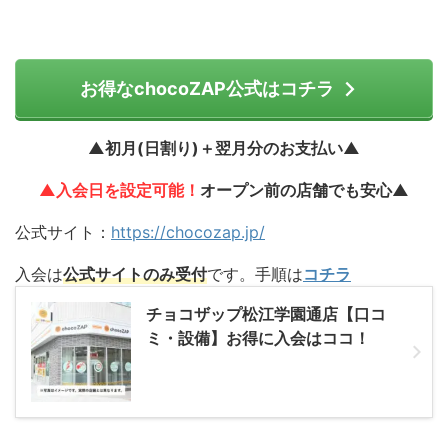
お得なchocoZAP公式はコチラ
▲初月(日割り)＋翌月分のお支払い▲
▲入会日を設定可能！
オープン前の店舗でも安心▲
公式サイト：
https://chocozap.jp/
入会は
公式サイトのみ受付
です。手順は
コチラ
チョコザップ松江学園通店【口コ
ミ・設備】お得に入会はココ！