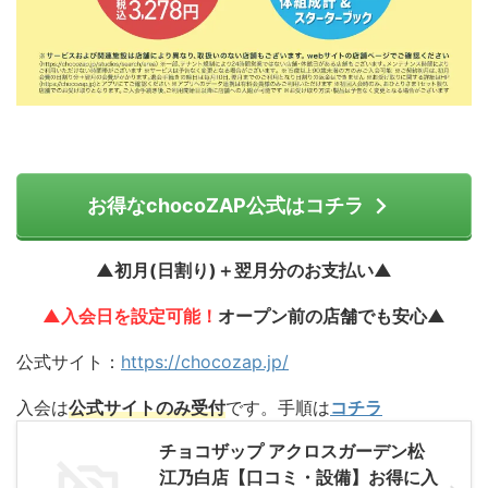
お得なchocoZAP公式はコチラ
▲初月(日割り)＋翌月分のお支払い▲
▲入会日を設定可能！
オープン前の店舗でも安心▲
公式サイト：
https://chocozap.jp/
入会は
公式サイトのみ受付
です。手順は
コチラ
チョコザップ アクロスガーデン松
江乃白店【口コミ・設備】お得に入