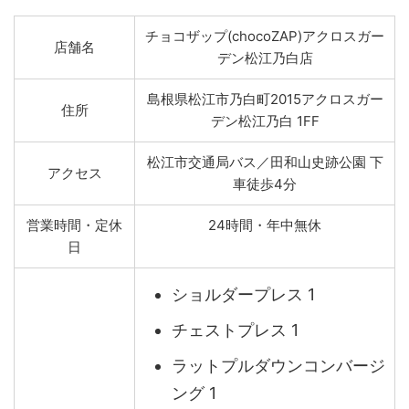
チョコザップ(chocoZAP)アクロスガー
店舗名
デン松江乃白店
島根県松江市乃白町2015アクロスガー
住所
デン松江乃白 1FF
松江市交通局バス／田和山史跡公園 下
アクセス
車徒歩4分
営業時間・定休
24時間・年中無休
日
ショルダープレス 1
チェストプレス 1
ラットプルダウンコンバージ
ング 1