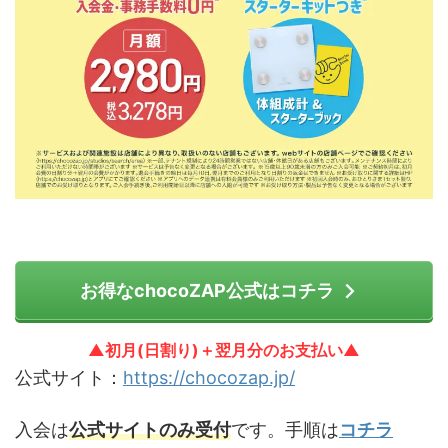
お得なchocoZAP公式はコチラ
▲初月(日割り)＋翌月分のお支払い▲
公式サイト：
https://chocozap.jp/
入会は
公式サイトのみ受付
です。手順は
コチラ