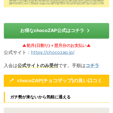
お得なchocoZAP公式はコチラ
▲初月(日割り)＋翌月分のお支払い▲
公式サイト：
https://chocozap.jp/
入会は
公式サイトのみ受付
です。手順は
コチラ
chocoZAP(チョコザップ)の良い口コミ
ガチ勢が来ないから気軽に通える