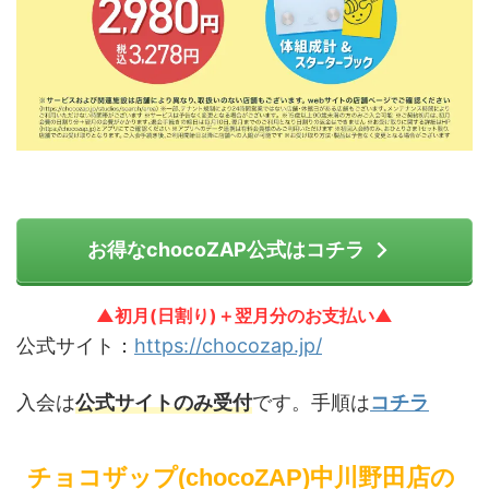
お得なchocoZAP公式はコチラ
▲初月(日割り)＋翌月分のお支払い▲
公式サイト：
https://chocozap.jp/
入会は
公式サイトのみ受付
です。手順は
コチラ
チョコザップ(chocoZAP)中川野田店の