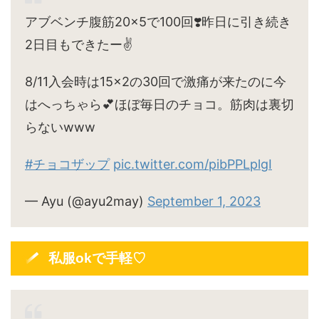
アブベンチ腹筋20×5で100回❣️昨日に引き続き
2日目もできたー✌️
8/11入会時は15×2の30回で激痛が来たのに今
はへっちゃら💕ほぼ毎日のチョコ。筋肉は裏切
らないwww
#チョコザップ
pic.twitter.com/pibPPLplgI
— Ayu (@ayu2may)
September 1, 2023
私服okで手軽♡