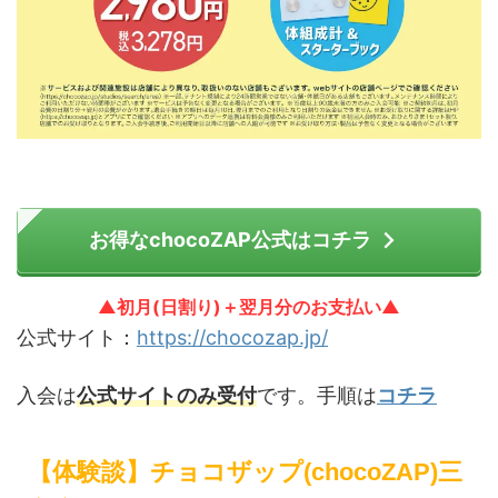
お得なchocoZAP公式はコチラ
▲初月(日割り)＋翌月分のお支払い▲
公式サイト：
https://chocozap.jp/
入会は
公式サイトのみ受付
です。手順は
コチラ
【体験談】チョコザップ(chocoZAP)三