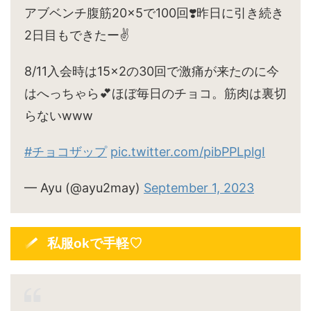
アブベンチ腹筋20×5で100回❣️昨日に引き続き
2日目もできたー✌️
8/11入会時は15×2の30回で激痛が来たのに今
はへっちゃら💕ほぼ毎日のチョコ。筋肉は裏切
らないwww
#チョコザップ
pic.twitter.com/pibPPLplgI
— Ayu (@ayu2may)
September 1, 2023
私服okで手軽♡