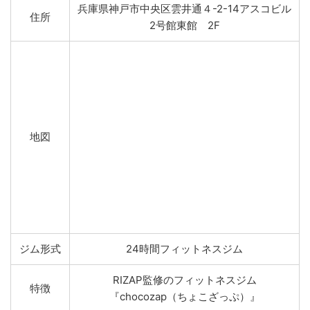
兵庫県神戸市中央区雲井通４-2-14アスコビル
住所
2号館東館 2F
地図
ジム形式
24時間フィットネスジム
RIZAP監修のフィットネスジム
特徴
『chocozap（ちょこざっぷ）』