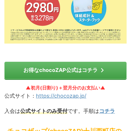
お得なchocoZAP公式はコチラ
▲初月(日割り)＋翌月分のお支払い▲
公式サイト：
https://chocozap.jp/
入会は
公式サイトのみ受付
です。手順は
コチラ