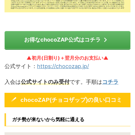
お得なchocoZAP公式はコチラ
▲初月(日割り)＋翌月分のお支払い▲
公式サイト：
https://chocozap.jp/
入会は
公式サイトのみ受付
です。手順は
コチラ
chocoZAP(チョコザップ)の良い口コミ
ガチ勢が来ないから気軽に通える