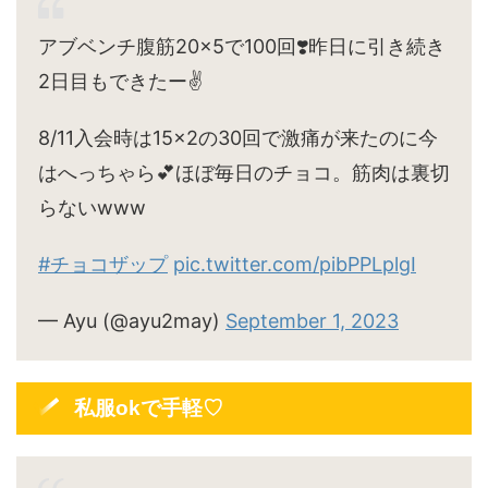
アブベンチ腹筋20×5で100回❣️昨日に引き続き
2日目もできたー✌️
8/11入会時は15×2の30回で激痛が来たのに今
はへっちゃら💕ほぼ毎日のチョコ。筋肉は裏切
らないwww
#チョコザップ
pic.twitter.com/pibPPLplgI
— Ayu (@ayu2may)
September 1, 2023
私服okで手軽♡