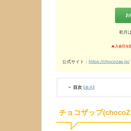
お
初月
▲入会日を
公式サイト：
https://chocozap.jp/
目次
[
表示
]
チョコザップ(choco