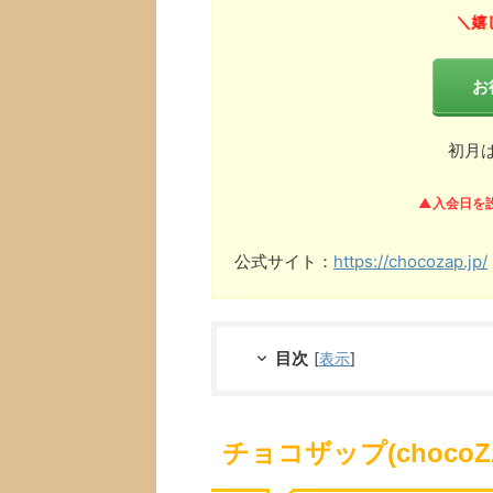
嬉
＼
お
初月
▲入会日を
公式サイト：
https://chocozap.jp/
目次
[
表示
]
チョコザップ(choco