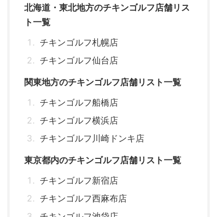
北海道・東北地方のチキンゴルフ店舗リス
ト一覧
チキンゴルフ札幌店
チキンゴルフ仙台店
関東地方のチキンゴルフ店舗リスト一覧
チキンゴルフ船橋店
チキンゴルフ横浜店
チキンゴルフ川崎ドンキ店
東京都内のチキンゴルフ店舗リスト一覧
チキンゴルフ新宿店
チキンゴルフ西麻布店
チキンゴルフ池袋店