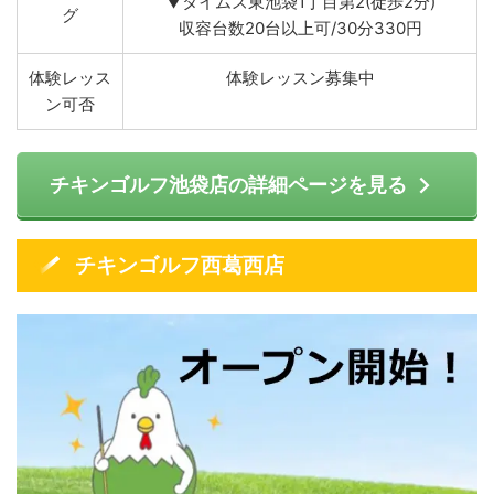
▼タイムズ東池袋1丁目第2(徒歩2分)
グ
収容台数20台以上可/30分330円
体験レッス
体験レッスン募集中
ン可否
チキンゴルフ池袋店の詳細ページを見る
チキンゴルフ西葛西店