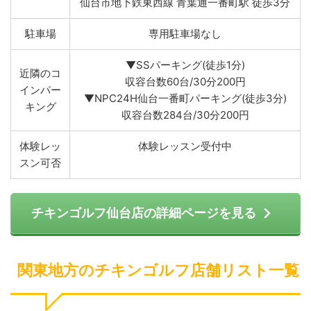
仙台市地下鉄東西線 青葉通一番町駅 徒歩3分
駐車場
専用駐車場なし
▼SSパーキング(徒歩1分)
近隣のコ
収容台数60台/30分200円
インパー
▼NPC24H仙台一番町パーキング(徒歩3分)
キング
収容台数284台/30分200円
体験レッ
体験レッスン受付中
スン可否
チキンゴルフ仙台店の詳細ページを見る
関東地方のチキンゴルフ店舗リスト一覧