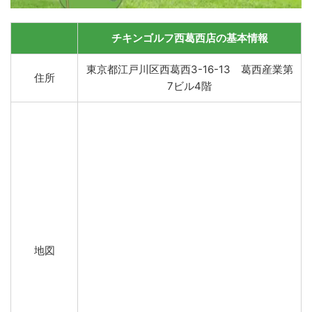
チキンゴルフ西葛西店の基本情報
東京都江戸川区西葛西3-16-13 葛西産業第
住所
7ビル4階
地図