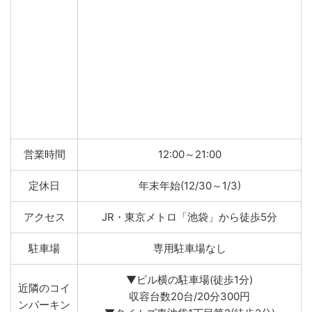
営業時間
12:00～21:00
定休日
年末年始(12/30～1/3)
アクセス
JR・東京メトロ「池袋」から徒歩5分
駐車場
専用駐車場なし
▼ビル横の駐車場(徒歩1分)
近隣のコイ
収容台数20台/20分300円
ンパーキン