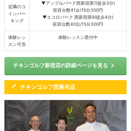
▼アップルパーク西新宿第1(徒歩3分)
近隣のコ
収容台数41台/15分300円
インパー
▼エコロパーク 西新宿第9(徒歩4分)
キング
収容台数40台/15分300円
体験レッ
体験レッスン受付中
スン可否
チキンゴルフ新宿店の詳細ページを見る
チキンゴルフ西麻布店