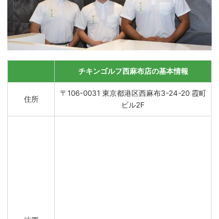
チキンゴルフ西麻布店の基本情報
〒106-0031 東京都港区西麻布3-24-20 霞町
住所
ビル2F