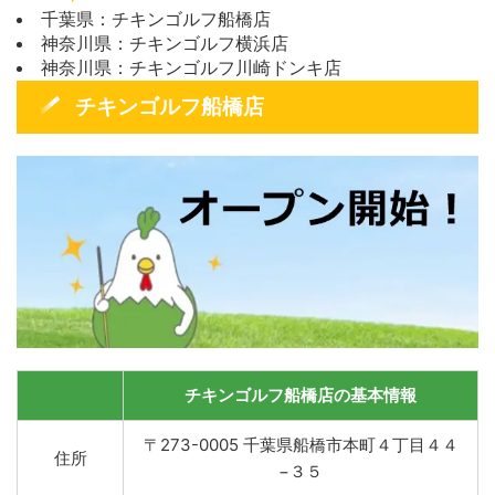
千葉県：チキンゴルフ船橋店
神奈川県：チキンゴルフ横浜店
神奈川県：チキンゴルフ川崎ドンキ店
チキンゴルフ船橋店
チキンゴルフ船橋店の基本情報
〒273-0005 千葉県船橋市本町４丁目４４
住所
−３５