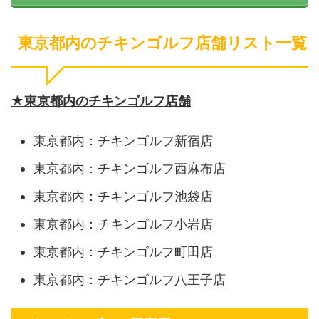
東京都内のチキンゴルフ店舗リスト一覧
★東京都内のチキンゴルフ店舗
東京都内：チキンゴルフ新宿店
東京都内：チキンゴルフ西麻布店
東京都内：チキンゴルフ池袋店
東京都内：チキンゴルフ小岩店
東京都内：チキンゴルフ町田店
東京都内：チキンゴルフ八王子店